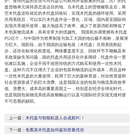
护。使用托盘的企业可向托盘公司租用所需数量的托盘，出厂的托
盘货物单元保持原态送达目的地。当木托盘上的货物被取走后，将
空木托盘还给就近的木托盘回收站，实现木托盘的循环使用。采用
共用系统后，可以实行木托盘作业一贯化，区域、国内甚至国际间
实现共享循环使用，极大地提高了效率、减少了资源消耗和降低了
木包装物流成本，具有非常大的优越性。 我国初步调查拥有木托盘
约2亿个，与中国作为世界制造与加工大国的地位极不相称，发展潜
力巨大。现阶段，由于我国的运输包装（木托盘）共用系统刚起
步，还存在标准化程度低、网络覆盖度不足、回收环节不顺畅及有
关政策缺失等问题，因此托盘共用还存在许多障碍，托盘作业一贯
化难以实施，企业不得不按照传统的方式购买和使用一次性木托
盘。这种方式不仅增大了企业的包装和物流的运作成本，而且这种
一次性木托盘的大量使用，耗用了巨大的森林资源，对自然资源和
社会资源形成了的巨大浪费。这是我国企业的包装与物流系统效率
低、浪费大、成本高的重要原因之一，特别是在经济全球化时代，
也是我国包装物流系统高效顺畅运行以及与国际经济实现无缝对接
不可忽视的缺陷。
上一篇：
木托盘与智能机器人合成新PC！
下一篇：
免熏蒸木托盘如何鉴别质量优劣