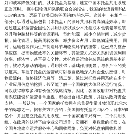
好和成本降低的目的。以木托盘为基础，建立中国木托盘共用系统
正当其时。 据中国物流和采购联合会的报告，我国的物流费用约占
GDP的18%，远高于欧美日韩等国约8%的水平。这其中，有相当一
部分可以通过运输包装（木托盘）的循环共用和提高物流效率，即
通过建立和运营全国性的共用系统以减少木托盘或木包装箱等包装
器具和包装材料等的资源消耗，节约能源，减少仓储时间，减少货
损，简化管理，提高周转效率，减少资金占用，降低物流费用。 同
时，运输包装作为生产制造环节与物流环节的纽带，也已成为整合
供应链、提高物流效率的关键环节，其运营方式还关系到资源利用
效率、经济性，甚至是安全性。木托盘是运输包装系统的最基本组
件，被称为移动的地面，通用性强，基础作用明显，与各产业的关
联度高。掌握了托盘的运营就可以很自然地深入到企业供应链，对
物质流向、价格经济信息等一清二楚。通过对托盘共用系统在多个
产业应用信息的挖掘，甚至能了解一个国家的大体经济运行情况，
可以获得非常多和有价值的战略情报。因此，各国政府都对托盘共
用系统建设和运营非常重视，都会出台相关政策，并提供政府资金
支持。 一般认为，一个国家的托盘拥有总量是衡量其物流现代化水
平的标志之一。据有关方面介绍，美国拥有托盘约20亿个，日本约8
亿个，并且建立托盘共用系统。一个国家通常只有一、二个共用系
统，在政府的扶持下由专业公司运作，它拥有一定数量的托盘，在
全国各地建立运营服务中心和回收网络，负责对托盘的回收和维