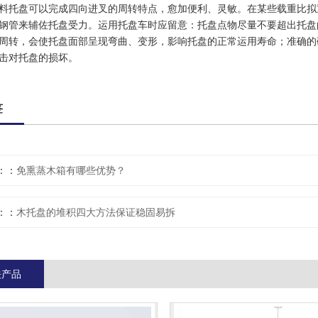
料托盘可以完成四向进叉的周转特点，愈加便利、灵敏。在某些载重比拟
钢管来辅佐托盘受力。运用托盘车时应留意：托盘点物尽量不要超出托盘
周转，会使托盘面部呈现弯曲、变形，影响托盘的正常运用寿命；准确的
击对托盘的损坏。
签
：
免熏蒸木箱有哪些优势？
：
木托盘的堆积四大方法保证稳固易拆
关产品