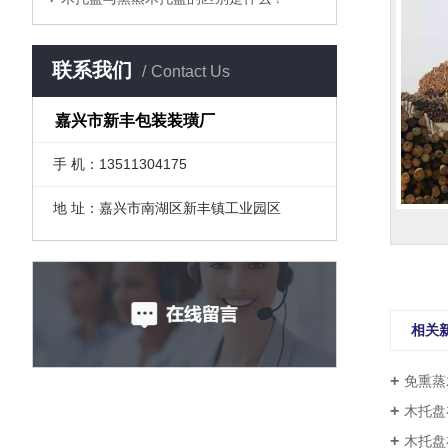
联系我们
Contact Us
嘉兴市新丰包装装璜厂
手 机：13511304175
地 址：嘉兴市南湖区新丰镇工业园区
相关
免熏蒸
木托盘
木托盘